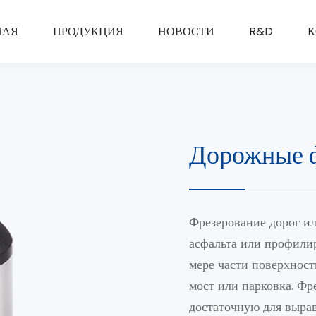
НАЯ
ПРОДУКЦИЯ
НОВОСТИ
R&D
К
Дорожные 
Фрезерование дорог ил
асфальта или профили
мере части поверхности
мост или парковка. Фр
достаточную для вырав